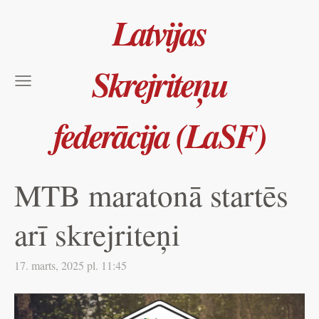
Latvijas
Skrejriteņu
federācija (LaSF)
MTB maratonā startēs
arī skrejriteņi
17. marts, 2025 pl. 11:45