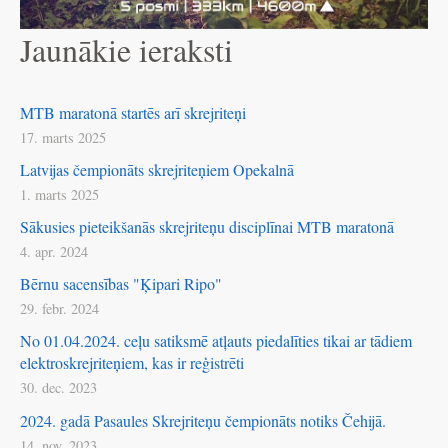
Jaunākie ieraksti
MTB maratonā startēs arī skrejriteņi
17. marts 2025
Latvijas čempionāts skrejriteņiem Opekalnā
1. marts 2025
Sākusies pieteikšanās skrejriteņu disciplīnai MTB maratonā
4. apr. 2024
Bērnu sacensības "Ķipari Ripo"
29. febr. 2024
No 01.04.2024. ceļu satiksmē atļauts piedalīties tikai ar tādiem
elektroskrejriteņiem, kas ir reģistrēti
30. dec. 2023
2024. gadā Pasaules Skrejriteņu čempionāts notiks Čehijā.
14. nov. 2023