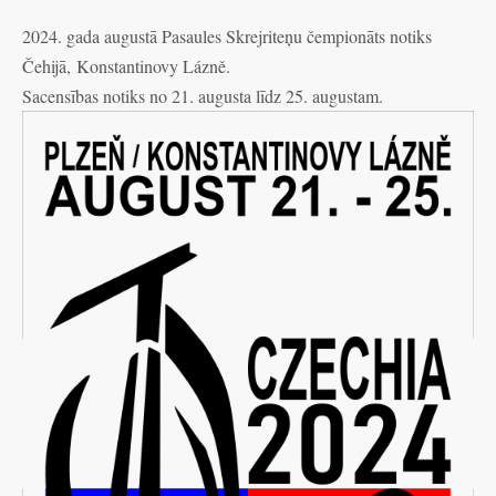
2024. gada augustā Pasaules Skrejriteņu čempionāts notiks
Čehijā, Konstantinovy Lázně.
Sacensības notiks no 21. augusta līdz 25. augustam.