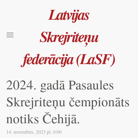
Latvijas
Skrejriteņu
federācija (LaSF)
2024. gadā Pasaules
Skrejriteņu čempionāts
notiks Čehijā.
14. novembris, 2023 pl. 0:00