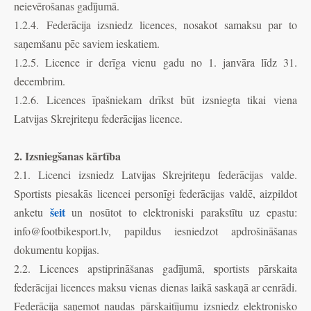
neievērošanas gadījumā.
1.2.4.
Federācija izsniedz licences, nosakot samaksu par to
saņemšanu pēc saviem ieskatiem.
1.2.5. Licence ir derīga vienu gadu no 1. janvāra līdz 31.
decembrim.
1.2.6. Licences īpašniekam drīkst būt izsniegta tikai viena
Latvijas Skrejriteņu federācijas licence.
2. Izsniegšanas kārtība
2.1. Licenci izsniedz Latvijas Skrejriteņu federācijas valde.
Sportists piesakās licencei personīgi federācijas valdē, aizpildot
šeit
anketu
un nosūtot to elektroniski parakstītu uz epastu:
info@footbikesport.lv
, papildus iesniedzot apdrošināšanas
dokumentu kopijas.
s
2.2. Licences apstiprināšanas gadījumā,
portists pārskaita
federācijai licences maksu vienas dienas laikā saskaņā ar cenrādi.
Federācija saņemot naudas pārskaitījumu izsniedz elektronisko