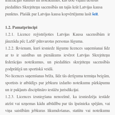
piedalīties Skrejriteņu sacensībās un tajās krāt Latvijas kausa
šeit
punktus. Plašāk par Latvijas kausa kopvērtējumu lasīt
.
1.2. Pamatprincipi
1.2.1. Licence reģistrējoties Latvijas Kausa sacensībām ir
jāuzrāda pēc LaSF pilnvarotas personas lūguma.
1.2.2. Ikvienam, kurš iesniedz lūgumu licences saņemšanai līdz
ar to ir saistības un pienākums ievērot Latvijas Skrejriteņu
federācijas noteikumus, un piedalīties skrejriteņu sacensībās
godprātīgā un sportiskā veidā.
No licences saņemšanas brīža, līdz tās derīguma termiņa beigām,
sportists ir atbildīgs par jebkuru izdarīto noteikumu pārkāpumu
un ir pakļauts disciplināro iestāžu jurisdikcijai.
1.2.3. Licences izsniegšana nenozīmē, ka izsniedzēja iestāde
atzīst vai uzņemas kādu atbildību par tās īpašnieka spējām, vai
viņa saistībām jebkuras likumdošanas, statūtu vai noteikumu