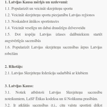
1. Latvijas Kausa mērķis un uzdevumi:
1.1. Popularizēt un veicināt skrejriteņu sportu
1.2. Veicināt skrejriteņu sporta pieejamību Latvijas reģionos
1.3. Noskaidrot ātrākos sportistus/es
1.4. Veicināt veselīgu un dabai draudzīgu dzīvesveidu
1.5. Dot iespēju Latvijas izlases dalībniekiem startēt
augstvērtīgās sacensībās
1.6. Popularizēt Latvijas skrejriteņu sacensības ārpus Latvijas
robežām
2. Rīkotājs:
2.1. Latvijas Skrejriteņu federācija sadarbībā ar klubiem
3. Latvijas Kauss:
3.1. Notiek atbilstoši Latvijas Skrejriteņu sacensību
noteikumiem, LaSF Ētikas kodeksa un šī Nolikuma prasībām.
3.2. Ir atklātās sacensības (t.i., citu valstu sportisti drīkst