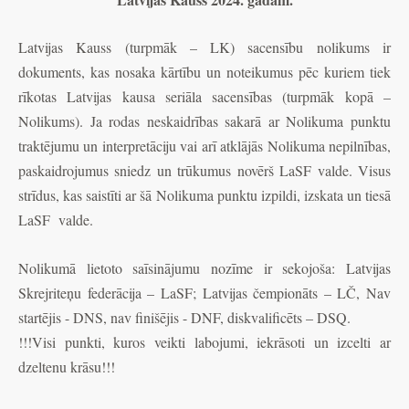
Latvijas Kauss (turpmāk – LK) sacensību nolikums ir
dokuments, kas nosaka kārtību un noteikumus pēc kuriem tiek
rīkotas Latvijas kausa seriāla sacensības (turpmāk kopā –
Nolikums). Ja rodas neskaidrības sakarā ar Nolikuma punktu
traktējumu un interpretāciju vai arī atklājās Nolikuma nepilnības,
paskaidrojumus sniedz un trūkumus novērš LaSF valde. Visus
strīdus, kas saistīti ar šā Nolikuma punktu izpildi, izskata un tiesā
LaSF valde.
Nolikumā lietoto saīsinājumu nozīme ir sekojoša: Latvijas
Skrejriteņu federācija – LaSF; Latvijas čempionāts – LČ, Nav
startējis - DNS, nav finišējis - DNF, diskvalificēts – DSQ.
!!!Visi punkti, kuros veikti labojumi, iekrāsoti un izcelti ar
dzeltenu krāsu!!!