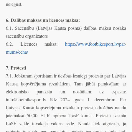
neiegūst.
6. Dalības maksas un licences maksa:
6.1. Sacensību (Latvijas Kausa posma) dalības maksu nosaka
sacensību organizators
6.2. Licences maksa:
https://www.footbikesport.lv/par-
mums/cena/
7. Protesti
7.1. Jebkuram sportistam ir tiesības iesniegt protestu par Latvijas
Kausa kopvērtējuma rezultātiem. Tam jābūt parakstītam ar
elektronisko parakstu un nosūtītam uz e-pastu:
info@footbikesport.lv
līdz 2024. gada 1. decembrim. Par
Latvijas Kausa kopvērtējuma rezultātu protestu drošības nauda
jāiemaksā 50,00 EUR apmērā LasF kontā. Protestu izskata
LaSF valde tuvākājā valdes sēdē. Nauda tiek atgriezta, ja
protests ir atzīts par pamatotu, pretējā gadījumā nauda tiek