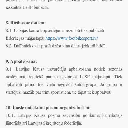
ieskaitīta LaSF budžetā.
8. Rīcības ar datiem:
8.1. Latvijas kausa kopvērtējuma rezultāti tiks publicēti
federācijas mājaslapā:
https://www.footbikesport.lv/
8.2. Dalībnieks var prasīt dzēst viņa datus jebkurā brīdī.
9. Apbalvošana:
9.1. Latvijas Kausa uzvarētāju apbalvošana notiek sezonas
noslēgumā, iepriekš par to paziņojot LaSF mājaslapā. Tiek
apbalvoti pirmo trīs vietu ieguvēji katrā grupā. Ja grupā ir
startējuši mazāk par trim sportistiem, tie tāpat tiek apbalvoti.
10. Īpašie noteikumi posmu organizatoriem:
10.1. Latvijas Kausa posmu sacensību nolikumā kā rīkotājs
jānorāda arī Latvijas Skrejriteņu federācija.