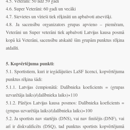
4.5. Veterāni: 50 līdz 59 gadi
4.6. Super Veterāni: 60 gadi un vecāki
4.7. Sievietes un vīrieši tiek rēķināti un apbalvoti atsevišķi.
4.8. Ja sacensību organizators grupas apvieno – piemēram,
Veterāni un Super veterāni tiek apbalvoti Latvijas kausa posmā
kopā kā Veterāni, sacensību atskaitē šīm grupām punktus rēķina
atdalīti.
5. Kopvērtējuma punkti:
5.1. Sportistiem, kuri ir iegādājušies LaSF licenci, kopvērtējuma
punktus rēķina šādi:
5.1.1. Latvijas čempionātā: Dalībnieka koeficients = (grupas
uzvarētāja laiks)/(dalībnieka laiks)×110
5.1.2. Pārējos Latvijas kausa posmos: Dalībnieka koeficients =
(grupas uzvarētāja laiks)/(dalībnieka laiks)×100
5.2. Ja sportists nav startējis (DNS), vai nav finišējis (DNF), vai
arī ir diskvalificēts (DSQ), tad punktus sportists kopvērtējumā