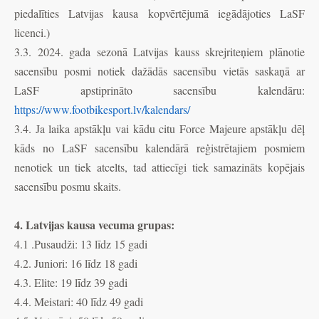
piedalīties Latvijas kausa kopvērtējumā iegādājoties LaSF
licenci.)
3.3. 2024. gada sezonā Latvijas kauss skrejriteņiem plānotie
sacensību posmi notiek dažādās sacensību vietās saskaņā ar
LaSF apstiprināto sacensību kalendāru:
https://www.footbikesport.lv/kalendars/
3.4. Ja laika apstākļu vai kādu citu Force Majeure apstākļu dēļ
kāds no LaSF sacensību kalendārā reģistrētajiem posmiem
nenotiek un tiek atcelts, tad attiecīgi tiek samazināts kopējais
sacensību posmu skaits.
4. Latvijas kausa vecuma grupas:
4.1 .Pusaudži: 13 līdz 15 gadi
4.2. Juniori: 16 līdz 18 gadi
4.3. Elite: 19 līdz 39 gadi
4.4. Meistari: 40 līdz 49 gadi