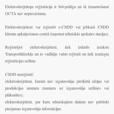
Elektroskrejriteņu reģistrācija ir brīvprātīga un tā izmantošanai
OCTA nav nepieciešama.
Elektroskrejriteni var reģistrēt e-CSDD vai jebkurā CSDD
klientu apkalpošanas centrā (izņemot tehniskās apskates stacijas).
Reģistrējot elektroskrejriteni, tiek izdarīts ieraksts
Transportlīdzekļu un to vadītāju valsts reģistrā un tiek izsniegta
reģistrācijas uzlīme.
CSDD nereģistrē:
elektroskrejriteni, kuram nav izgatavotāja piešķirtā sērijas vai
produkcijas numura (numura uz izgatavotāja uzlīmes vai
plāksnītes);
elektroskrejriteni, par kura tehniskajiem datiem nav publiski
pieejamas izgatavotāja informācijas.