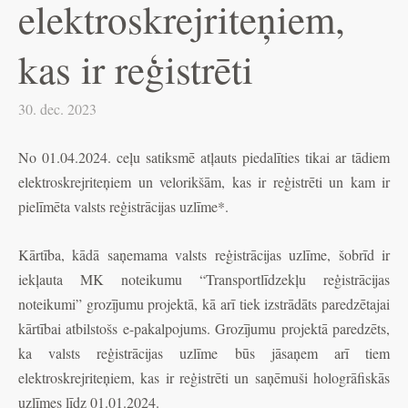
elektroskrejriteņiem,
kas ir reģistrēti
30. dec. 2023
No 01.04.2024. ceļu satiksmē atļauts piedalīties tikai ar tādiem
elektroskrejriteņiem un velorikšām, kas ir reģistrēti un kam ir
pielīmēta valsts reģistrācijas uzlīme*.
Kārtība, kādā saņemama valsts reģistrācijas uzlīme, šobrīd ir
iekļauta MK noteikumu “Transportlīdzekļu reģistrācijas
noteikumi” grozījumu projektā, kā arī tiek izstrādāts paredzētajai
kārtībai atbilstošs e-pakalpojums. Grozījumu projektā paredzēts,
ka valsts reģistrācijas uzlīme būs jāsaņem arī tiem
elektroskrejriteņiem, kas ir reģistrēti un saņēmuši hologrāfiskās
uzlīmes līdz 01.01.2024.