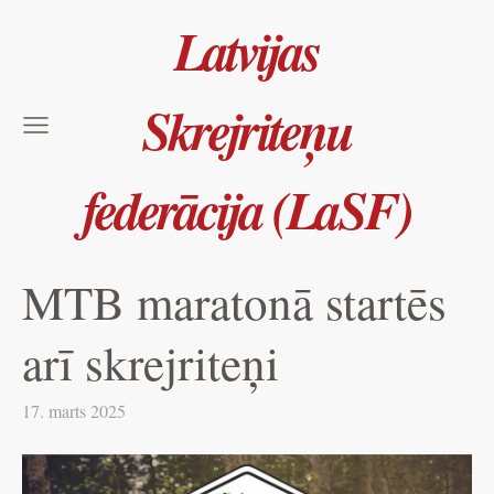
Latvijas
Skrejriteņu
federācija (LaSF)
MTB maratonā startēs
arī skrejriteņi
17. marts 2025