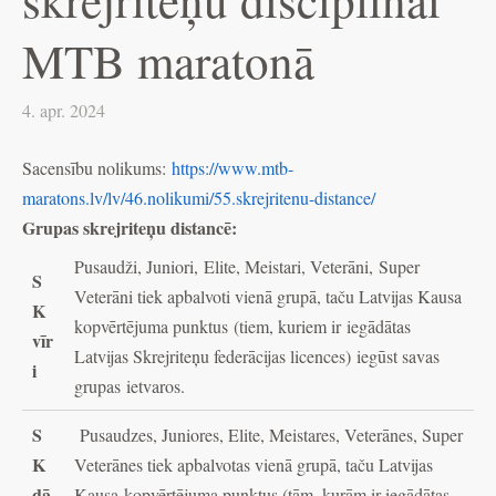
MTB maratonā
4. apr. 2024
Sacensību nolikums:
https://www.mtb-
maratons.lv/lv/46.nolikumi/55.skrejritenu-distance/
Grupas skrejriteņu distancē:
Pusaudži, Juniori, Elite, Meistari, Veterāni, Super
S
Veterāni tiek apbalvoti vienā grupā, taču Latvijas Kausa
K
kopvērtējuma punktus (tiem, kuriem ir iegādātas
vīr
Latvijas Skrejriteņu federācijas licences) iegūst savas
i
grupas ietvaros.
S
Pusaudzes, Juniores, Elite, Meistares, Veterānes, Super
K
Veterānes tiek apbalvotas vienā grupā, taču Latvijas
dā
Kausa kopvērtējuma punktus (tām, kurām ir iegādātas