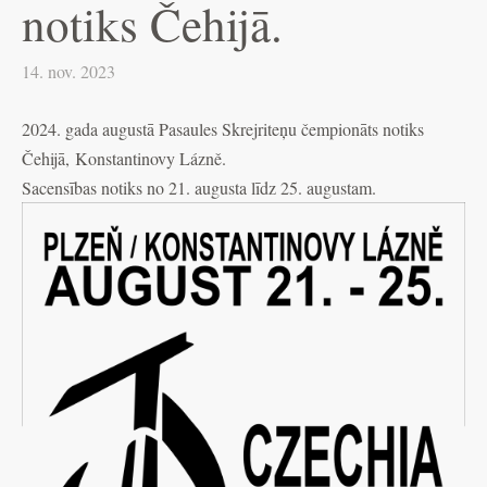
notiks Čehijā.
14. nov. 2023
2024. gada augustā Pasaules Skrejriteņu čempionāts notiks
Čehijā, Konstantinovy Lázně.
Sacensības notiks no 21. augusta līdz 25. augustam.