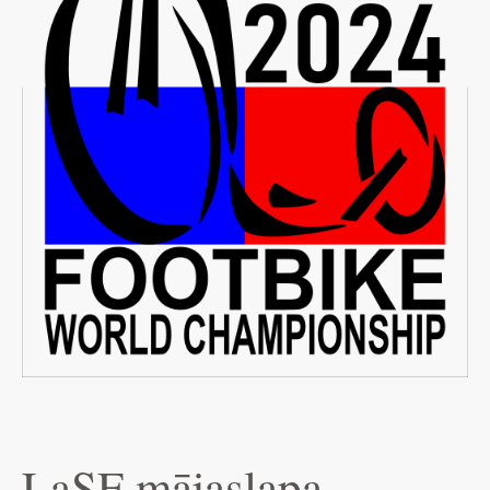
LaSF mājaslapa