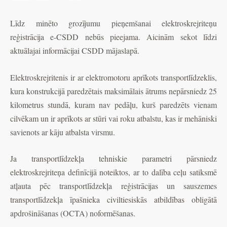
Līdz minēto grozījumu pieņemšanai elektroskrejriteņu
reģistrācija e-CSDD nebūs pieejama. Aicinām sekot līdzi
aktuālajai informācijai CSDD mājaslapā.
Elektroskrejritenis ir ar elektromotoru aprīkots transportlīdzeklis,
kura konstrukcijā paredzētais maksimālais ātrums nepārsniedz 25
kilometrus stundā, kuram nav pedāļu, kurš paredzēts vienam
cilvēkam un ir aprīkots ar stūri vai roku atbalstu, kas ir mehāniski
savienots ar kāju atbalsta virsmu.
Ja transportlīdzekļa tehniskie parametri pārsniedz
elektroskrejriteņa definīcijā noteiktos, ar to dalība ceļu satiksmē
atļauta pēc transportlīdzekļa reģistrācijas un sauszemes
transportlīdzekļa īpašnieka civiltiesiskās atbildības obligātā
apdrošināšanas (OCTA) noformēšanas.