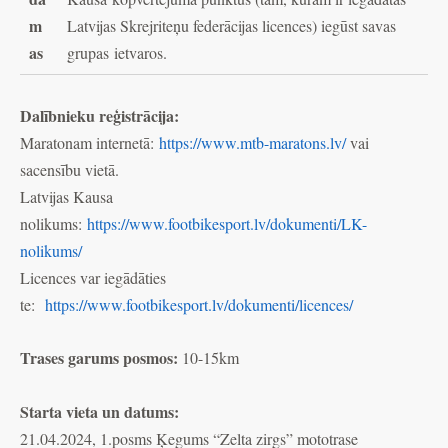
m
Latvijas Skrejriteņu federācijas licences) iegūst savas
as
grupas ietvaros.
Dalībnieku reģistrācija:
Maratonam internetā:
https://www.mtb-maratons.lv/
vai
sacensību vietā.
Latvijas Kausa
nolikums:
https://www.footbikesport.lv/dokumenti/LK-
nolikums/
Licences var iegādāties
te:
https://www.footbikesport.lv/dokumenti/licences/
Trases garums posmos:
10-15km
Starta vieta un datums:
21.04.2024, 1.posms Ķegums “Zelta zirgs” mototrase