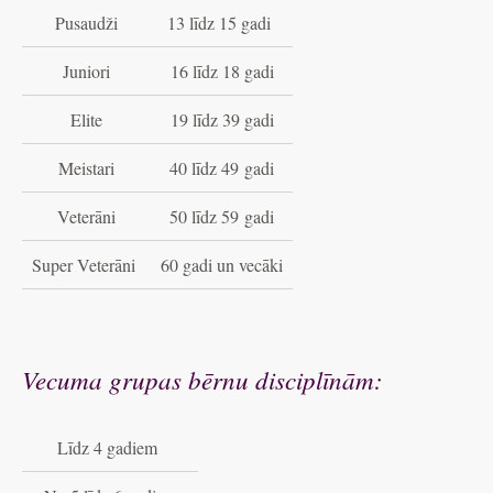
Pusaudži
13 līdz 15 gadi
Juniori
16 līdz 18 gadi
Elite
1
9 līdz 3
9 gadi
Meistari
40 līdz 4
9
gadi
Veterāni
50 līdz 5
9
gadi
Super Veterāni
60 gadi un vecāki
Vecuma grupas bērnu disciplīnām:
Līdz 4 gadiem