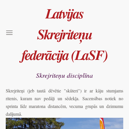
Latvijas
Skrejriteņu
federācija (LaSF)
Skrejriteņu disciplīna
Skrejriteņi (jeb tautā dēvētie "skūteri") ir ar kāju stumjams
ritenis, kuram nav pedāļi un sēdekļa.
Sacensības notiek no
sprinta līdz maratona distancēm, vecuma grupās un dzimumu
dalījumā.