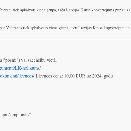
Veterāni tiek apbalvoti vienā grupā, taču Latvijas Kausa kopvērtējuma punktus (t
uper Veterānes tiek apbalvotas vienā grupā, taču Latvijas Kausa kopvērtējuma pu
a "posmi") vai sacensību vietā.
okumenti/LK-nolikums/
dokumenti/licences/
Licences cena: 10,00 EUR uz 2024. gadu
iteņu čempionāts”