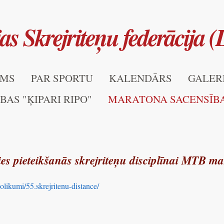
jas Skrejriteņu federācija 
UMS
PAR SPORTU
KALENDĀRS
GALER
AS "ĶIPARI RIPO"
MARATONA SACENSĪB
es pieteikšanās skrejriteņu disciplīnai MTB m
likumi/55.skrejritenu-distance/