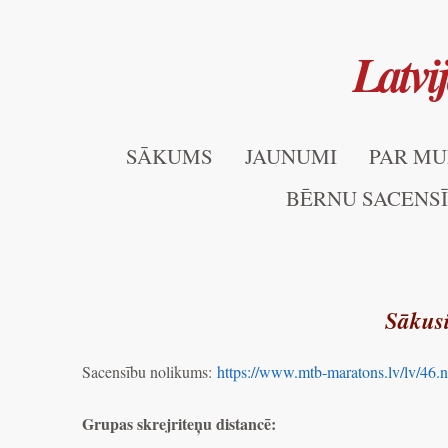
Latvi
SĀKUMS
JAUNUMI
PAR M
BĒRNU SACENSĪB
Sākusi
Sacensību nolikums:
https://www.mtb-maratons.lv/lv/46.no
Grupas skrejriteņu distancē: