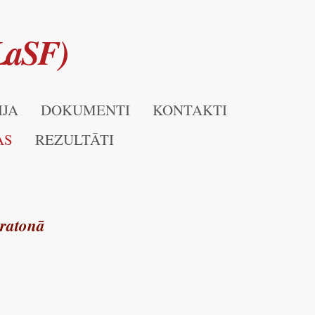
(LaSF)
IJA
DOKUMENTI
KONTAKTI
AS
REZULTĀTI
aratonā