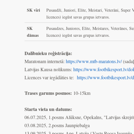
SK vīri
Pusaudži, Juniori, Elite, Meistari, Veterāni, Super 
licences) iegūst savas grupas ietvaros.
SK
Pusaudzes, Juniores, Elite, Meistares, Veterānes, S
dāmas
licences) iegūst savas grupas ietvaros.
Dalībnieku reģistrācija:
Maratonam internetā:
https://www.mtb-maratons.lv/
(sadaļ
Latvijas Kausa nolikums:
https://www.footbikesport.lv/d
Licences var iegādāties te:
https://www.footbikesport.lv/
Trases garums posmos:
10-15km
Starta vieta un datums:
06.07.2025, 1.posms Alūksne, Opekalns, "Latvijas skrejr
03.08.2025, 2.posms Jaunpiebalga
13.09.2025, 3.posms
Ape, Latvija / Vaste Roosa Igaunija